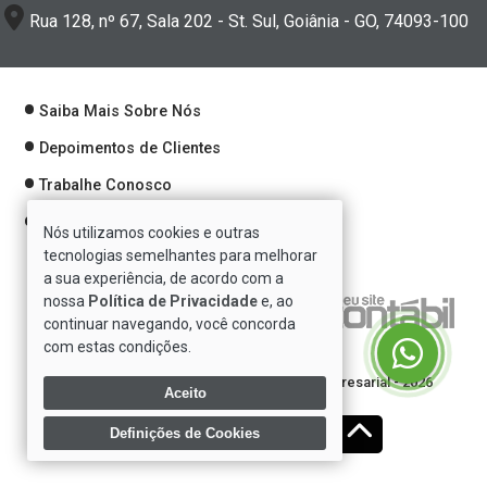
Rua 128, nº 67, Sala 202 - St. Sul, Goiânia - GO, 74093-100
Saiba Mais Sobre Nós
Depoimentos de Clientes
Trabalhe Conosco
Política de Privacidade
Nós utilizamos cookies e outras
tecnologias semelhantes para melhorar
a sua experiência, de acordo com a
nossa
Política de Privacidade
e, ao
Verificada por
continuar navegando, você concorda
com estas condições.
Direitos reservados à Se7e Consultoria Empresarial - 2026
Aceito
Definições de Cookies