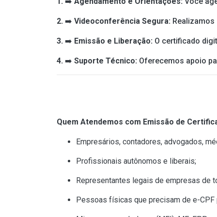
1.
➡️
Agendamento e Orientações:
Você age
2.
➡️
Videoconferência Segura:
Realizamos a
3.
➡️
Emissão e Liberação:
O certificado dig
4.
➡️
Suporte Técnico:
Oferecemos apoio para
Quem Atendemos com Emissão de Certificad
Empresários, contadores, advogados, méd
Profissionais autônomos e liberais;
Representantes legais de empresas de t
Pessoas físicas que precisam de e-CPF p