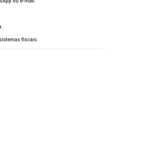
sApp ou e-mail.
a.
sistemas fiscais.