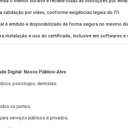
nda o melhor horário e recebe todas as instruções por What
 validação por vídeo, conforme exigências legais do ITI.
ital é emitido e disponibilizado de forma segura no mesmo di
 instalação e uso do certificado, inclusive em softwares e 
o Digital: Nosso Público-Alvo
icos, psicólogos, dentistas;
odos os portes;
ara serviços públicos e privados;