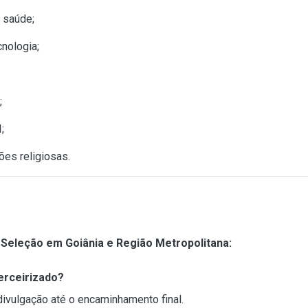
a saúde;
cnologia;
;
;
ões religiosas.
Seleção em Goiânia e Região Metropolitana:
erceirizado?
divulgação até o encaminhamento final.