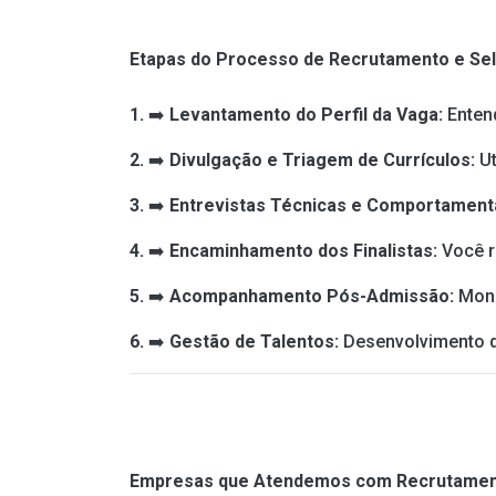
Etapas do Processo de Recrutamento e Sel
1.
➡️
Levantamento do Perfil da Vaga:
Enten
2.
➡️
Divulgação e Triagem de Currículos:
U
3.
➡️
Entrevistas Técnicas e Comportament
4.
➡️
Encaminhamento dos Finalistas:
Você r
5.
➡️
Acompanhamento Pós-Admissão:
Moni
6.
➡️
Gestão de Talentos:
Desenvolvimento de
Empresas que Atendemos com Recrutamento