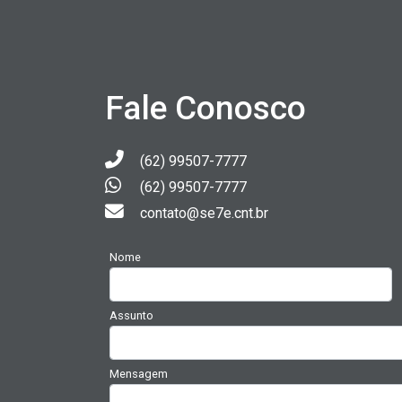
Fale Conosco
(62) 99507-7777
(62) 99507-7777
contato@se7e.cnt.br
Nome
Assunto
Mensagem