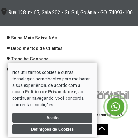
Rua 128, nº 67, Sala 202 - St. Sul, Goiânia - GO, 74093-100
Saiba Mais Sobre Nós
Depoimentos de Clientes
Trabalhe Conosco
Política de Privacidade
Nós utilizamos cookies e outras
tecnologias semelhantes para melhorar
a sua experiência, de acordo com a
nossa
Política de Privacidade
e, ao
Verificada por
continuar navegando, você concorda
com estas condições.
Direitos reservados à Se7e Consultoria Empresarial - 2026
Aceito
Definições de Cookies