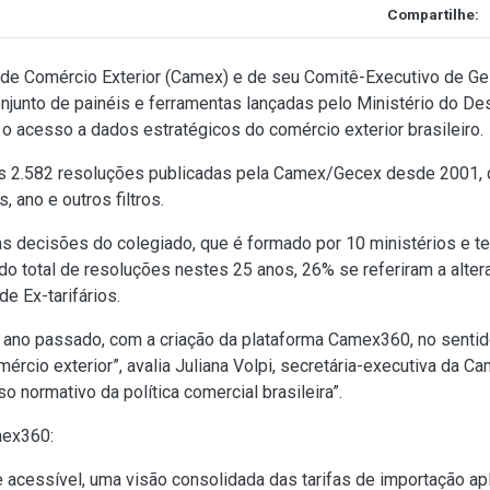
Compartilhe:
de Comércio Exterior (Camex) e de seu Comitê-Executivo de Gest
njunto de painéis e ferramentas lançadas pelo Ministério do De
r o acesso a dados estratégicos do comércio exterior brasileiro.
 2.582 resoluções publicadas pela Camex/Gecex desde 2001, qu
, ano e outros filtros.
as decisões do colegiado, que é formado por 10 ministérios e t
 do total de resoluções nestes 25 anos, 26% se referiram a alte
 Ex-tarifários.
o ano passado, com a criação da plataforma Camex360, no sentid
ércio exterior”, avalia Juliana Volpi, secretária-executiva da Ca
so normativo da política comercial brasileira”.
ex360:
va e acessível, uma visão consolidada das tarifas de importação a