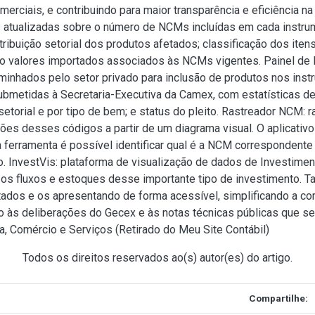
erciais, e contribuindo para maior transparência e eficiência na
as atualizadas sobre o número de NCMs incluídas em cada instrum
stribuição setorial dos produtos afetados; classificação dos iten
 valores importados associados às NCMs vigentes. Painel de Pl
nhados pelo setor privado para inclusão de produtos nos instr
metidas à Secretaria-Executiva da Camex, com estatísticas de 
setorial e por tipo de bem; e status do pleito. Rastreador NCM:
ações desses códigos a partir de um diagrama visual. O aplicativ
 ferramenta é possível identificar qual é a NCM correspondente d
. InvestVis: plataforma de visualização de dados de Investimen
 os fluxos e estoques desse importante tipo de investimento. 
tados e os apresentando de forma acessível, simplificando a co
vo às deliberações do Gecex e às notas técnicas públicas que s
a, Comércio e Serviços (
Retirado do Meu Site Contábil
)
Todos os direitos reservados ao(s) autor(es) do artigo.
Compartilhe: