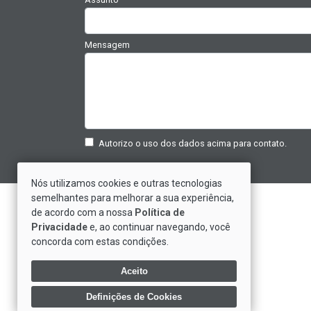
Mensagem
Autorizo o uso dos dados acima para contato.
Nós utilizamos cookies e outras tecnologias
semelhantes para melhorar a sua experiência,
Saiba Mais Sobre Nós
de acordo com a nossa
Política de
Privacidade
e, ao continuar navegando, você
Depoimentos de Clientes
concorda com estas condições.
Trabalhe Conosco
Política de Privacidade
Aceito
Definições de Cookies