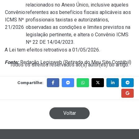
relacionados no
Anexo Único
, inclusive aqueles
Convênio
referentes aos benefícios fiscais aplicáveis aos
ICMS Nº
profissionais taxistas e autorizatários,
21/2026
observadas as condições e limites previstos na
legislação pertinente, e altera o
Convênio ICMS
Nº 22 DE 14/04/2023
.
A Lei tem efeitos retroativos a 01/05/2026.
Fonte:
Redação Legisweb (
Retirado do Meu Site Contábil
)
Todos os direitos reservados ao(s) autor(es) do artigo.
Compartilhe:
Voltar