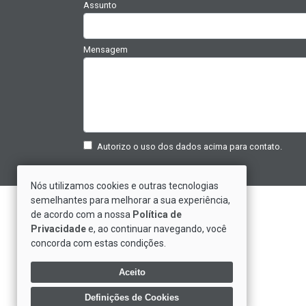
Assunto
Mensagem
Autorizo o uso dos dados acima para contato.
Nós utilizamos cookies e outras tecnologias
semelhantes para melhorar a sua experiência,
Saiba Mais Sobre Nós
de acordo com a nossa
Política de
Privacidade
e, ao continuar navegando, você
Depoimentos de Clientes
concorda com estas condições.
Trabalhe Conosco
Política de Privacidade
Aceito
Definições de Cookies