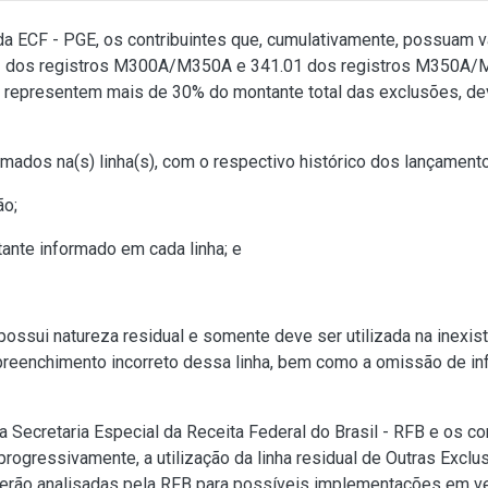
da ECF - PGE, os contribuintes que, cumulativamente, possuam v
.01 dos registros M300A/M350A e 341.01 dos registros M350A
s representem mais de 30% do montante total das exclusões, d
formados na(s) linha(s), com o respectivo histórico dos lançament
ão;
nte informado em cada linha; e
ssui natureza residual e somente deve ser utilizada na inexist
reenchimento incorreto dessa linha, bem como a omissão de inf
a Secretaria Especial da Receita Federal do Brasil - RFB e os con
, progressivamente, a utilização da linha residual de Outras E
serão analisadas pela RFB para possíveis implementações em ve