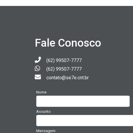
Fale Conosco
(62) 99507-7777
(62) 99507-7777
contato@se7e.cnt.br
Nome
Assunto
Mensagem