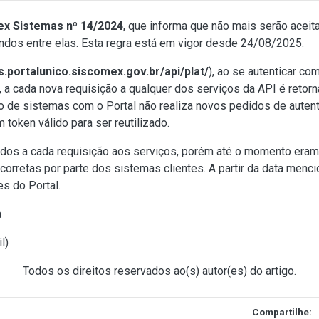
ex Sistemas nº 14/2024
, que informa que não mais serão aceit
undos entre elas. Esta regra está em vigor desde 24/08/2025.
s.portalunico.siscomex.gov.br/api/plat/
), ao se autenticar c
 a cada nova requisição a qualquer dos serviços da API é retor
ão de sistemas com o Portal não realiza novos pedidos de aute
m token válido para ser reutilizado.
ados a cada requisição aos serviços, porém até o momento eram
retas por parte dos sistemas clientes. A partir da data menci
es do Portal.
a
l
)
Todos os direitos reservados ao(s) autor(es) do artigo.
Compartilhe: