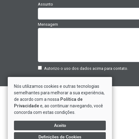
Assunto
Mensagem
Autorizo o uso dos dados acima para contato.
Nós utilizamos cookies e outras tecnologias
semelhantes para melhorar a sua experiência,
Saiba Mais Sobre Nós
de acordo com a nossa
Política de
Privacidade
e, ao continuar navegando, você
Depoimentos de Clientes
concorda com estas condições.
Trabalhe Conosco
Política de Privacidade
Aceito
Definições de Cookies