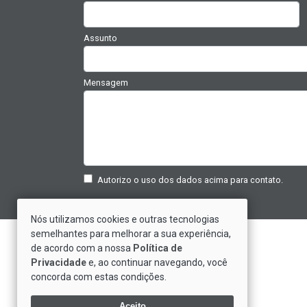
Assunto
Mensagem
Autorizo o uso dos dados acima para contato.
Nós utilizamos cookies e outras tecnologias
semelhantes para melhorar a sua experiência,
Saiba Mais Sobre Nós
de acordo com a nossa
Política de
Privacidade
e, ao continuar navegando, você
Depoimentos de Clientes
concorda com estas condições.
Trabalhe Conosco
Política de Privacidade
Aceito