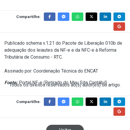
Compartilhe:
Publicado
schema v.1.21
do Pacote de Liberação 010b de
adequação dos leiautes da NF-e e da NFC-e à Reforma
Tributária de Consumo - RTC.
Assinado por: Coordenação Técnica do ENCAT
Fonte:
Portal NF-e (
Retirado do Meu Site Contábil
)
Todos os direitos reservados ao(s) autor(es) do artigo.
Compartilhe: