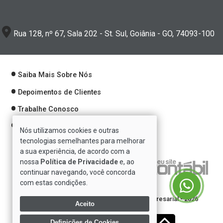
Rua 128, nº 67, Sala 202 - St. Sul, Goiânia - GO, 74093-100
Saiba Mais Sobre Nós
Depoimentos de Clientes
Trabalhe Conosco
Política de Privacidade
Nós utilizamos cookies e outras
tecnologias semelhantes para melhorar
a sua experiência, de acordo com a
nossa
Política de Privacidade
e, ao
Verificada por
continuar navegando, você concorda
com estas condições.
Direitos reservados à Se7e Consultoria Empresarial - 2026
Aceito
Definições de Cookies