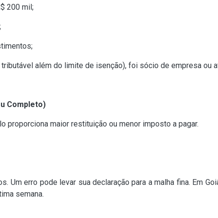
$ 200 mil;
;
timentos;
ributável além do limite de isenção), foi sócio de empresa ou at
ou Completo)
lo proporciona maior restituição ou menor imposto a pagar.
os. Um erro pode levar sua declaração para a malha fina. Em Goi
ltima semana.