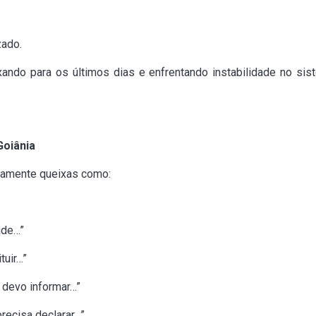
zado.
ando para os últimos dias e enfrentando instabilidade no si
oiânia
riamente queixas como:
ade…”
tuir…”
 devo informar…”
recisa declarar…”