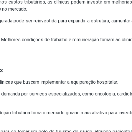
os custos tributários, as clínicas podem investir em melhori
s no mercado;
gerada pode ser reinvestida para expandir a estrutura, aumentar
: Melhores condições de trabalho e remuneração tornam as clíni
o:
línicas que buscam implementar a equiparação hospitalar:
A demanda por serviços especializados, como oncologia, cardiol
edução tributária torna o mercado goiano mais atrativo para inve
 para se tornar um polo de turismo de saúde, atraindo pacientes