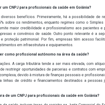
rir um CNPJ para profissionais da saúde em Goiânia?
diversos benefícios. Primeiramente, há a possibilidade de re
7,5% sobre os rendimentos, enquanto regimes como o Simples 
ite maior credibilidade e profissionalismo aos pacientes e p
presas e convênios de saúde. Outro ponto relevante é a sepa
 e proteção patrimonial. Por fim, empresas têm acesso facili
estimentos em infraestrutura e equipamentos.
er como profissional autônomo na área da saúde?
ações. A carga tributária tende a ser mais elevada, com alíq
de restringir oportunidades de parcerias e contratos com emp
complexa, devido à mistura de finanças pessoais e profissionai
linhas de crédito e financiamentos destinados a pessoas jur
ura de um CNPJ para profissionais da saúde em Goiânia?
a da saúde incluem taxas de registro na Junta Comercial do E