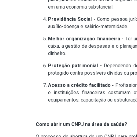
em uma economia substancial.
Previdência Social -
Como pessoa juríd
auxílio-doença e salário-maternidade.
Melhor organização financeira -
Ter u
caixa, a gestão de despesas e o planejam
dinheiro.
Proteção patrimonial -
Dependendo do 
protegido contra possíveis dívidas ou pr
Acesso a crédito facilitado -
Profissio
e instituições financeiras costumam 
equipamentos, capacitação ou estruturaçã
Como abrir um CNPJ na área da saúde?
O processo de abertura de um CNPJ para profi