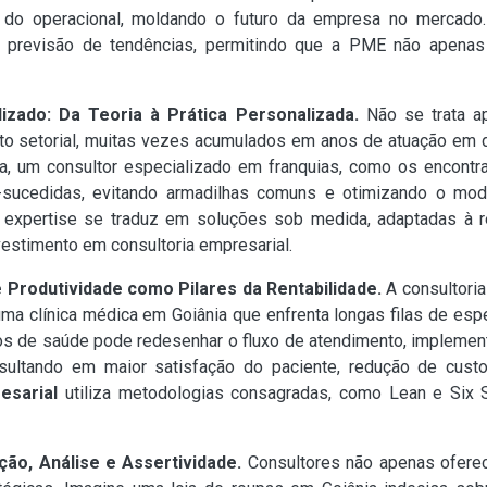
m do operacional, moldando o futuro da empresa no mercado. 
e previsão de tendências, permitindo que a PME não apenas
izado: Da Teoria à Prática Personalizada.
Não se trata ap
nto setorial, muitas vezes acumulados em anos de atuação em
a, um consultor especializado em franquias, como os encont
cedidas, evitando armadilhas comuns e otimizando o mode
a expertise se traduz em soluções sob medida, adaptadas à r
estimento em consultoria empresarial.
 Produtividade como Pilares da Rentabilidade.
A consultoria 
a clínica médica em Goiânia que enfrenta longas filas de esp
s de saúde pode redesenhar o fluxo de atendimento, implement
resultando em maior satisfação do paciente, redução de cus
esarial
utiliza metodologias consagradas, como Lean e Six S
ão, Análise e Assertividade.
Consultores não apenas oferec