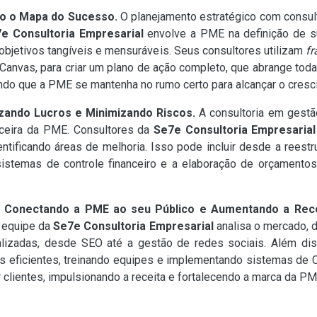
do o Mapa do Sucesso.
O planejamento estratégico com consult
e Consultoria Empresarial
envolve a PME na definição de sua
jetivos tangíveis e mensuráveis. Seus consultores utilizam
f
anvas, para criar um plano de ação completo, que abrange tod
tindo que a PME se mantenha no rumo certo para alcançar o cresc
izando Lucros e Minimizando Riscos.
A consultoria em gestão
anceira da PME. Consultores da
Se7e Consultoria Empresarial
identificando áreas de melhoria. Isso pode incluir desde a rees
istemas de controle financeiro e a elaboração de orçamentos
: Conectando a PME ao seu Público e Aumentando a Rece
A equipe da
Se7e Consultoria Empresarial
analisa o mercado, 
alizadas, desde SEO até a gestão de redes sociais. Além diss
as eficientes, treinando equipes e implementando sistemas de
 clientes, impulsionando a receita e fortalecendo a marca da PM