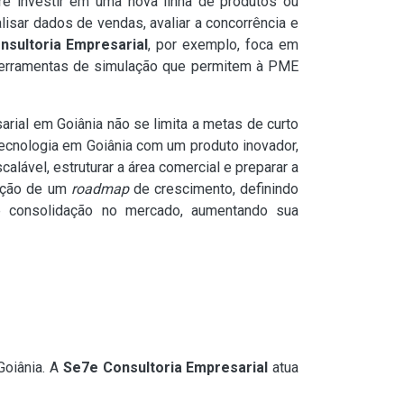
re investir em uma nova linha de produtos ou
lisar dados de vendas, avaliar a concorrência e
nsultoria Empresarial
, por exemplo, foca em
e ferramentas de simulação que permitem à PME
arial em Goiânia não se limita a metas de curto
 tecnologia em Goiânia com um produto inovador,
lável, estruturar a área comercial e preparar a
iação de um
roadmap
de crescimento, definindo
 consolidação no mercado, aumentando sua
Goiânia. A
Se7e Consultoria Empresarial
atua