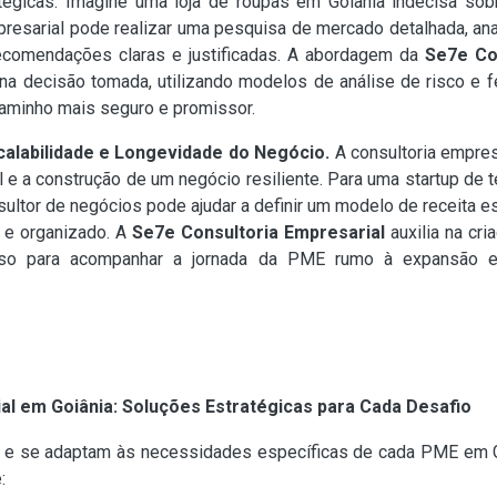
égicas. Imagine uma loja de roupas em Goiânia indecisa sob
mpresarial pode realizar uma pesquisa de mercado detalhada, ana
ecomendações claras e justificadas. A abordagem da
Se7e Co
a na decisão tomada, utilizando modelos de análise de risco 
 caminho mais seguro e promissor.
alabilidade e Longevidade do Negócio.
A consultoria empres
l e a construção de um negócio resiliente. Para uma startup de
tor de negócios pode ajudar a definir um modelo de receita esca
 e organizado. A
Se7e Consultoria Empresarial
auxilia na cr
sso para acompanhar a jornada da PME rumo à expansão e
al em Goiânia: Soluções Estratégicas para Cada Desafio
as e se adaptam às necessidades específicas de cada PME em 
: